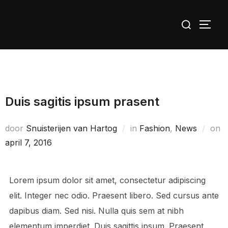
Ga
Zoek
naar
TOGG
naar:
de
inhoud
Duis sagitis ipsum prasent
Ge
door
Snuisterijen van Hartog
in
Fashion
,
News
on
o
april 7, 2016
Lorem ipsum dolor sit amet, consectetur adipiscing
elit. Integer nec odio. Praesent libero. Sed cursus ante
dapibus diam. Sed nisi. Nulla quis sem at nibh
elementum imperdiet. Duis sagittis ipsum. Praesent