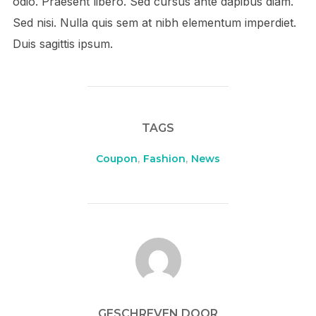
odio. Praesent libero. Sed cursus ante dapibus diam.
Sed nisi. Nulla quis sem at nibh elementum imperdiet.
Duis sagittis ipsum.
TAGS
Coupon
,
Fashion
,
News
BERICHTAUTEUR
GESCHREVEN DOOR